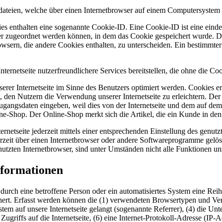
dateien, welche über einen Internetbrowser auf einem Computersystem 
es enthalten eine sogenannte Cookie-ID. Eine Cookie-ID ist eine einde
r zugeordnet werden können, in dem das Cookie gespeichert wurde. Die
owsern, die andere Cookies enthalten, zu unterscheiden. Ein bestimmte
ernetseite nutzerfreundlichere Services bereitstellen, die ohne die C
erer Internetseite im Sinne des Benutzers optimiert werden. Cookies er
 den Nutzern die Verwendung unserer Internetseite zu erleichtern. Der 
ne Zugangsdaten eingeben, weil dies von der Internetseite und dem au
ne-Shop. Der Online-Shop merkt sich die Artikel, die ein Kunde in den 
rnetseite jederzeit mittels einer entsprechenden Einstellung des genu
erzeit über einen Internetbrowser oder andere Softwareprogramme gelösc
utzten Internetbrowser, sind unter Umständen nicht alle Funktionen uns
nformationen
ite durch eine betroffene Person oder ein automatisiertes System eine R
chert. Erfasst werden können die (1) verwendeten Browsertypen und Ve
ystem auf unsere Internetseite gelangt (sogenannte Referrer), (4) die U
Zugriffs auf die Internetseite, (6) eine Internet-Protokoll-Adresse (IP-