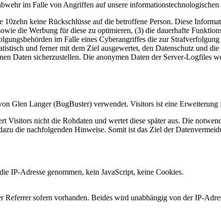
abwehr im Falle von Angriffen auf unsere informationstechnologischen
e 10zehn keine Rückschlüsse auf die betroffene Person. Diese Informat
ite sowie die Werbung für diese zu optimieren, (3) die dauerhafte Funkt
rfolgungsbehörden im Falle eines Cyberangriffes die zur Strafverfolgu
atistisch und ferner mit dem Ziel ausgewertet, den Datenschutz und die
enen Daten sicherzustellen. Die anonymen Daten der Server-Logfiles w
“ von Glen Langer (BugBuster) verwendet. Visitors ist eine Erweiter
ert Visitors nicht die Rohdaten und wertet diese später aus. Die notw
he dazu die nachfolgenden Hinweise. Somit ist das Ziel der Datenverme
die IP-Adresse genommen, kein JavaScript, keine Cookies.
er Referrer sofern vorhanden. Beides wird unabhängig von der IP-Adres