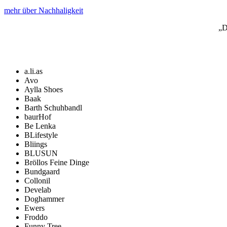
mehr über Nachhaligkeit
„D
a.li.as
Avo
Aylla Shoes
Baak
Barth Schuhbandl
baurHof
Be Lenka
BLifestyle
Bliings
BLUSUN
Bröllos Feine Dinge
Bundgaard
Collonil
Develab
Doghammer
Ewers
Froddo
Funny Tree